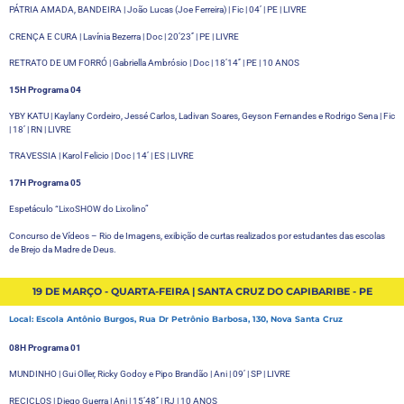
PÁTRIA AMADA, BANDEIRA | João Lucas (Joe Ferreira) | Fic | 04’ | PE | LIVRE
CRENÇA E CURA | Lavínia Bezerra | Doc | 20’23’’ | PE | LIVRE
RETRATO DE UM FORRÓ | Gabriella Ambrósio | Doc | 18’14’’ | PE | 10 ANOS
15H Programa 04
YBY KATU | Kaylany Cordeiro, Jessé Carlos, Ladivan Soares, Geyson Fernandes e Rodrigo Sena | Fic
| 18’ | RN | LIVRE
TRAVESSIA | Karol Felicio | Doc | 14’ | ES | LIVRE
17H Programa 05
Espetáculo “LixoSHOW do Lixolino”
Concurso de Vídeos – Rio de Imagens, exibição de curtas realizados por estudantes das escolas
de Brejo da Madre de Deus.
19 DE MARÇO - QUARTA-FEIRA | SANTA CRUZ DO CAPIBARIBE - PE
Local: Escola Antônio Burgos, Rua Dr Petrônio Barbosa, 130, Nova Santa Cruz
08H Programa 01
MUNDINHO | Gui Oller, Ricky Godoy e Pipo Brandão | Ani | 09’ | SP | LIVRE
RECICLOS | Diego Guerra | Ani | 15’48’’ | RJ | 10 ANOS