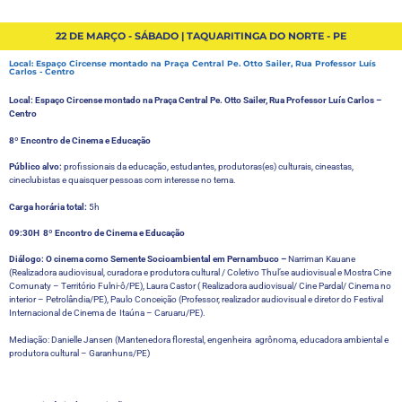
22 DE MARÇO - SÁBADO | TAQUARITINGA DO NORTE - PE
Local: Espaço Circense montado na Praça Central Pe. Otto Sailer, Rua Professor Luís
Carlos - Centro
Local: Espaço Circense montado na Praça Central Pe. Otto Sailer, Rua Professor Luís Carlos –
Centro
8º Encontro de Cinema e Educação
Público alvo:
profissionais da educação, estudantes, produtoras(es) culturais, cineastas,
cineclubistas e quaisquer pessoas com interesse no tema.
Carga horária total:
5h
09:30H 8º Encontro de Cinema e Educação
Diálogo: O cinema como Semente Socioambiental em Pernambuco –
Narriman Kauane
(Realizadora audiovisual, curadora e produtora cultural / Coletivo Thul’se audiovisual e Mostra Cine
Comunaty – Território Fulni-ô/PE), Laura Castor ( Realizadora audiovisual/ Cine Pardal/ Cinema no
interior – Petrolândia/PE), Paulo Conceição (Professor, realizador audiovisual e diretor do Festival
Internacional de Cinema de Itaúna – Caruaru/PE).
Mediação: Danielle Jansen (Mantenedora florestal, engenheira agrônoma, educadora ambiental e
produtora cultural – Garanhuns/PE)