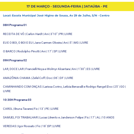
17 DE MARÇO - SEGUNDA-FEIRA | JATAÚBA - PE
Local: Escola Municipal José Higino de Sousa, Av 29 de Julho, S/N - Centro
08H Programa 01
RECEITA DE VÓ | Carlon Hardt | Ani | 3’10’’ | PR | LIVRE
EU E O BOI, O BOI E EU | Jane Carmen Oliveira | Ani | 5’ | MG | LIVRE
O BARCO | Rodolpho Pinotti | Ani | 17’ | SP | LIVRE
09H Programa 02
LAR, DOCE LAR | Francielli Noya e Wolmyr Alcantara | Ani | 1’30’’ | ES | LIVRE
AMAZÔNIA CHAMA | Zefel Coff | Doc | 06’ | DF | LIVRE
CAMINHANDO COM ONÇAS | Larissa Corino, Letícia Benavalli e Rodrigo Rangel |Doc | 25’ | GO |
LIVRE
10:30H Programa 03
CAROL | Bruna Tavares| Fic | 13’ | PE | LIVRE
SAMUEL FOI TRABALHAR | Lucas Litrento e Janderson Felipe | Fic | 17’ | AL | 10 ANOS
VEREDAS | Igor Rossato | Fic | 18’ |SP | LIVRE