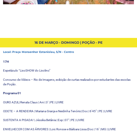
16 DE MARÇO - DOMINGO | POÇÃO - PE
Local: Praça Monsenhor Estanislau, S/N - Centro
17H
Espetáculo “LixoSHOW do Lixolino”
Concurso de Vídeos – Rio de Imagens, exibição de curtas realizados por estudantes das escolas
de Poção.
Programa 01
OURO AZUL| Renata Claus | Ani | 3’ | PE | LIVRE
ODETE – A RENDEIRA | Mariana Granja e Neidinha Tenório| Doc | 6’45” | PE | LIVRE
SUSTENTA A PISADA! | Jéssika Betânia | Exp | 07’ | PE | LIVRE
ENVELHECER COM AS ÁRVORES | Loic Ronsse e Bárbara Lissa |Doc | 16’ | MG | LIVRE