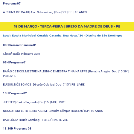
Programa 07
A CHUVA DO CAJU | Alan Schvarsberg | Doc | 21’ | DF | 10 ANOS
18 DE MARÇO - TERÇA-FEIRA | BREJO DA MADRE DE DEUS - PE
Local: Escola Municipal Geralda Catanha, Rua Nova, 134 - Distrito de São Domingos
08H Sessão Criancine 01
Classificação indicativa Livre
09H Programa 01
BAIÃO DE DOIS: MESTRE NALDINHO E MESTRA TINA NA UFPB | Renatha Aragão | Doc | 15’39’’ |
PB
| LIVRE
EU SOU, NÓS SOMOS | Direção Coletiva | Doc | 7’15’’ | PE
| LIVRE
10H Programa 02
JUPITER | Carlos Segundo | Fic | 15’ | MG | LIVRE
NOSSO PANFLETO SERIA ASSIM | Leandro Olímpio | Doc | 25’ | SP | 10 ANOS
BABILÔNIA | Duda Gambogi | Fic | 22’ | MG | LIVRE
13:30H Programa 03