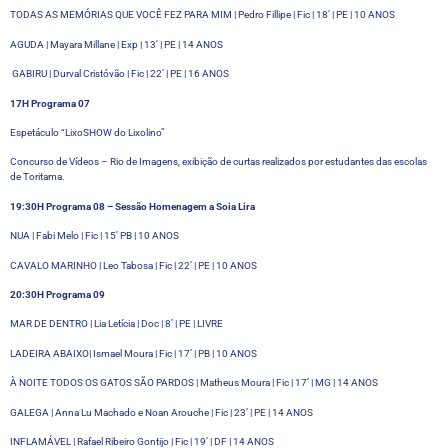
TODAS AS MEMÓRIAS QUE VOCÊ FEZ PARA MIM | Pedro Fillipe | Fic | 18’ | PE | 10 ANOS
AGUDA | Mayara Millane | Exp | 13’ | PE | 14 ANOS
GABIRU | Durval Cristóvão | Fic | 22’ | PE | 16 ANOS
17H Programa 07
Espetáculo “LixoSHOW do Lixolino”
Concurso de Vídeos – Rio de Imagens, exibição de curtas realizados por estudantes das escolas
de Toritama.
19:30H Programa 08 – Sessão Homenagem a Soia Lira
NUA | Fabi Melo | Fic | 15’ PB | 10 ANOS
CAVALO MARINHO | Leo Tabosa | Fic | 22’ | PE | 10 ANOS
20:30H Programa 09
MAR DE DENTRO | Lia Letícia | Doc | 8’ | PE | LIVRE
LADEIRA ABAIXO| Ismael Moura | Fic | 17’ | PB | 10 ANOS
À NOITE TODOS OS GATOS SÃO PARDOS | Matheus Moura | Fic | 17’ | MG | 14 ANOS
GALEGA | Anna Lu Machado e Noan Arouche | Fic | 23’ | PE | 14 ANOS
INFLAMÁVEL | Rafael Ribeiro Gontijo | Fic | 19’ | DF | 14 ANOS