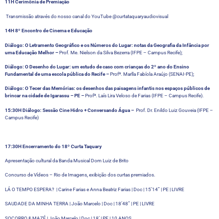
11H Cerimônia de Premiação
Transmissão através do nosso canal do YouTube @curtataquaryaudiovisual
14H 8º Encontro de Cinema e Educação
Diálogo: O Letramento Geográfico e os Números do Lugar: notas da Geografia da Infância por
uma Educação Melhor –
Prof. Me. Nielson da Silva Bezerra (IFPE – Campus Recife);
Diálogo: O Desenho do Lugar: um estudo de caso com crianças do 2º ano do Ensino
Fundamental de uma escola pública do Recife –
Profª. Marlla Fabíola Araújo (SENAI-PE);
Diálogo: O Tecer das Memórias: os desenhos das paisagens infantis nos espaços públicos de
brincar na cidade de Igarassu – PE –
Profª. Laís Lira Veloso de Farias (IFPE – Campus Recife).
15:30H Diálogo: Sessão Cine Hidro + Conversando Água –
Prof. Dr. Enildo Luiz Gouveia (IFPE –
Campus Recife)
17:30H Encerramento do 18º Curta Taquary
Apresentação cultural da Banda Musical Dom Luiz de Brito
Concurso de Vídeos – Rio de Imagens, exibição dos curtas premiados.
LÁ O TEMPO ESPERA? | Carine Farias e Anna Beatriz Farias | Doc | 15’14” | PE | LIVRE
SAUDADE DA MINHA TERRA | João Marcelo | Doc | 18’48” | PE | LIVRE
SOCORRO & MAZÉ | João Marcelo | Doc | 18’ | PE | 10 ANOS