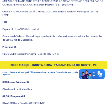
AMEAÇAS CLIMÁTICAS NO RECIFE: DESAFIO PARA AS ÁREAS CENTRAIS E PERIFÉRICAS DA
CAPITAL PERNAMBUCANA | Íris Samandhi | Doc| 13’57” | PE | LIVRE
OPARÁ – IMAGINÁRIOS DO SÃO FRANCISCO | Erna Barros e Ewertton Nunes | Doc | 20’ | SE |
LIVRE
17H
Espetáculo “LixoSHOW do Lixolino”
Concurso de Vídeos – Rio de Imagens, exibição de curtas realizados por estudantes das escolas
de Santa Cruz do Capibaribe.
Programa 06
HÉLIO MELO | Leticia Rheingantz | Doc | 25’ | RJ | LIVRE
20 DE MARÇO - QUINTA-FEIRA | TAQUARITINGA DO NORTE - PE
Local: Escola Municipal Gilzenete Guerra, Rua Castelo Branco, 81-129 - Distrito de Pão de
Açúcar
08H
Sessão Criancine 02
Classificação indicativa Livre
09:30H Programa 01
DIVAGAR | Lupa Silva | Ani | 5’ | RN | LIVRE