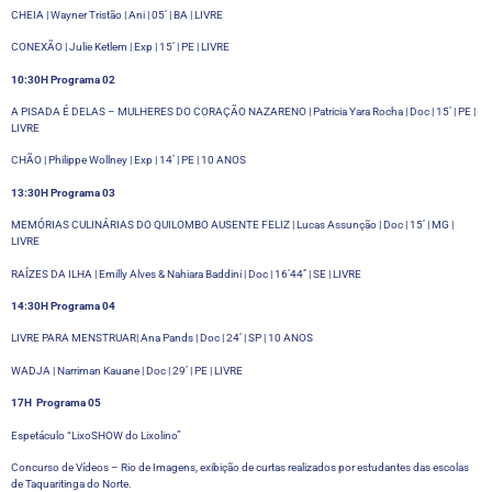
CHEIA | Wayner Tristão | Ani | 05’ | BA | LIVRE
CONEXÃO | Julie Ketlem | Exp | 15’ | PE | LIVRE
10:30H Programa 02
A PISADA É DELAS – MULHERES DO CORAÇÃO NAZARENO | Patricia Yara Rocha | Doc | 15’ | PE |
LIVRE
CHÃO | Philippe Wollney | Exp | 14’ | PE | 10 ANOS
13:30H Programa 03
MEMÓRIAS CULINÁRIAS DO QUILOMBO AUSENTE FELIZ | Lucas Assunção | Doc | 15’ | MG |
LIVRE
RAÍZES DA ILHA | Emilly Alves & Nahiara Baddini | Doc | 16’44’’ | SE | LIVRE
14:30H Programa 04
LIVRE PARA MENSTRUAR| Ana Pands | Doc | 24’ | SP | 10 ANOS
WADJA | Narriman Kauane | Doc | 29’ | PE | LIVRE
17H Programa 05
Espetáculo “LixoSHOW do Lixolino”
Concurso de Vídeos – Rio de Imagens, exibição de curtas realizados por estudantes das escolas
de Taquaritinga do Norte.