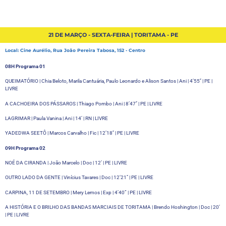
21 DE MARÇO - SEXTA-FEIRA | TORITAMA - PE
Local: Cine Aurélio, Rua João Pereira Tabosa, 152 - Centro
08H Programa 01
QUEIMATÓRIO | Chia Beloto, Marila Cantuária, Paulo Leonardo e Alison Santos | Ani | 4’55’’ | PE |
LIVRE
A CACHOEIRA DOS PÁSSAROS | Thiago Pombo | Ani | 8’47’’ | PE | LIVRE
LAGRIMAR | Paula Vanina | Ani | 14’ | RN | LIVRE
YADEDWA SEETÔ | Marcos Carvalho | Fic | 12’18’’ | PE | LIVRE
09H Programa 02
NOÉ DA CIRANDA | João Marcelo | Doc | 12’ | PE | LIVRE
OUTRO LADO DA GENTE | Vinícius Tavares | Doc | 12’21’’ | PE | LIVRE
CARPINA, 11 DE SETEMBRO | Mery Lemos | Exp | 4’40” | PE | LIVRE
A HISTÓRIA E O BRILHO DAS BANDAS MARCIAIS DE TORITAMA | Brendo Hoshington | Doc | 20’
| PE | LIVRE