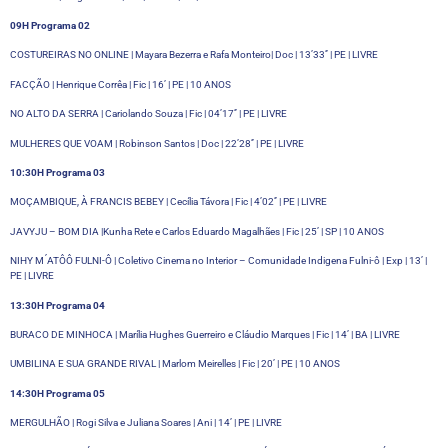
09H Programa 02
COSTUREIRAS NO ONLINE | Mayara Bezerra e Rafa Monteiro| Doc | 13’33’’ | PE | LIVRE
FACÇÃO | Henrique Corrêa | Fic | 16’ | PE | 10 ANOS
NO ALTO DA SERRA | Cariolando Souza | Fic | 04’17’’ | PE | LIVRE
MULHERES QUE VOAM | Robinson Santos | Doc | 22’28’’ | PE | LIVRE
10:30H Programa 03
MOÇAMBIQUE, À FRANCIS BEBEY | Cecília Távora | Fic | 4’02’’ | PE | LIVRE
JAVYJU – BOM DIA |Kunha Rete e Carlos Eduardo Magalhães | Fic | 25’ | SP | 10 ANOS
NIHY M ́ATÔÔ FULNI-Ô | Coletivo Cinema no Interior – Comunidade Indigena Fulni-ô | Exp | 13’ |
PE | LIVRE
13:30H Programa 04
BURACO DE MINHOCA | Marília Hughes Guerreiro e Cláudio Marques | Fic | 14’ | BA | LIVRE
UMBILINA E SUA GRANDE RIVAL | Marlom Meirelles | Fic | 20’ | PE | 10 ANOS
14:30H Programa 05
MERGULHÃO | Rogi Silva e Juliana Soares | Ani | 14’ | PE | LIVRE