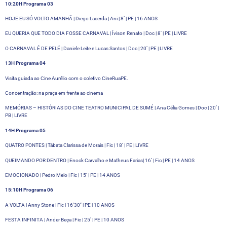
10:20H Programa 03
HOJE EU SÓ VOLTO AMANHÃ | Diego Lacerda | Ani | 8’ | PE | 16 ANOS
EU QUERIA QUE TODO DIA FOSSE CARNAVAL | Ívison Renato | Doc | 8’ | PE | LIVRE
O CARNAVAL É DE PELÉ | Daniele Leite e Lucas Santos | Doc | 20’ | PE | LIVRE
13H Programa 04
Visita guiada ao Cine Aurélio com o coletivo CineRuaPE.
Concentração: na praça em frente ao cinema
MEMÓRIAS – HISTÓRIAS DO CINE TEATRO MUNICIPAL DE SUMÉ | Ana Célia Gomes | Doc | 20’ |
PB | LIVRE
14H Programa 05
QUATRO PONTES | Tábata Clarissa de Morais | Fic | 18’ | PE | LIVRE
QUEIMANDO POR DENTRO | Enock Carvalho e Matheus Farias| 16’ | Fic | PE | 14 ANOS
EMOCIONADO | Pedro Melo | Fic | 15’ | PE | 14 ANOS
15:10H Programa 06
A VOLTA | Anny Stone | Fic | 16’30’’ | PE | 10 ANOS
FESTA INFINITA | Ander Beça | Fic | 25’ | PE | 10 ANOS