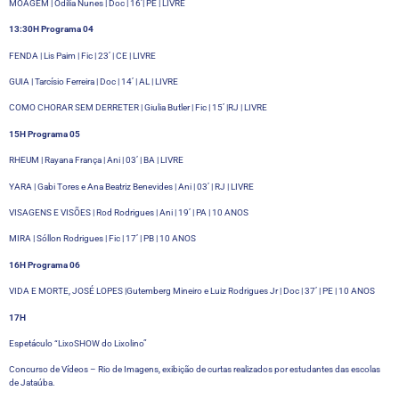
MOAGEM | Odília Nunes | Doc | 16’| PE | LIVRE
13:30H Programa 04
FENDA | Lis Paim | Fic | 23’ | CE | LIVRE
GUIA | Tarcísio Ferreira | Doc | 14’ | AL | LIVRE
COMO CHORAR SEM DERRETER | Giulia Butler | Fic | 15’ |RJ | LIVRE
15H Programa 05
RHEUM | Rayana França | Ani | 03’ | BA | LIVRE
YARA | Gabi Tores e Ana Beatriz Benevides | Ani | 03’ | RJ | LIVRE
VISAGENS E VISÕES | Rod Rodrigues | Ani | 19’ | PA | 10 ANOS
MIRA | Sóllon Rodrigues | Fic | 17’ | PB | 10 ANOS
16H Programa 06
VIDA E MORTE, JOSÉ LOPES |Gutemberg Mineiro e Luiz Rodrigues Jr | Doc | 37’ | PE | 10 ANOS
17H
Espetáculo “LixoSHOW do Lixolino”
Concurso de Vídeos – Rio de Imagens, exibição de curtas realizados por estudantes das escolas
de Jataúba.