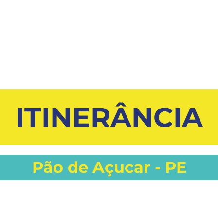
ITINERÂNCIA
Pão de Açucar - PE